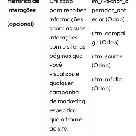
Histórico de
Utilizado
im_livechat_o
interações
para recolher
perador_ant
informações
erior (Odoo)
(opcional)
sobre as suas
utm_campai
interações
gn (Odoo)
com o site, as
páginas que
utm_source
você
(Odoo)
visualizou e
utm_médio
qualquer
(Odoo)
campanha
de marketing
específica
que o trouxe
ao site.